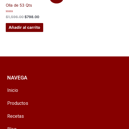
Olla de 53 Qts
Valorado
$
1,596.00
$
798.00
con
0
de
Añadir al carrito
5
NAVEGA
Inicio
Productos
Recetas