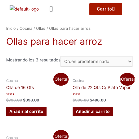
Carrito
Inicio
/
Cocina
/
Ollas
/ Ollas para hacer arroz
Ollas para hacer arroz
Mostrando los 3 resultados
¡Oferta!
¡Oferta!
Cocina
Cocina
Olla de 16 Qts
Olla de 22 Qts C/ Plato Vapor
Valorado
Valorado
$
796.00
$
398.00
$
996.00
$
498.00
con
con
0
0
de
de
Añadir al carrito
Añadir al carrito
5
5
¡Oferta!
Cocina