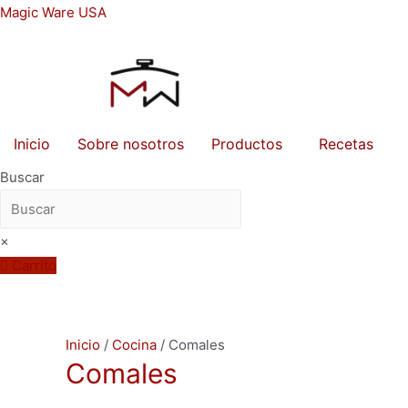
Ir
Magic Ware USA
al
contenido
Inicio
Sobre nosotros
Productos
Recetas
Buscar
×
Carrito
Inicio
/
Cocina
/ Comales
Comales