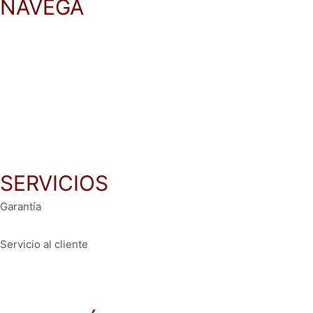
NAVEGA
$2,396.00.
$998.00.
Inicio
Productos
Recetas
Blog
SERVICIOS
Garantía
Servicio al cliente
Políticas de privacidad