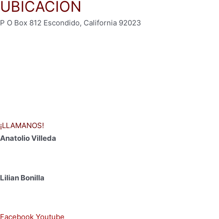
UBICACIÓN
P O Box 812 Escondido, California 92023
¡LLAMANOS!
Anatolio Villeda
+1 760 498 8560
Lilian Bonilla
+1 512 825 0444
Facebook
Youtube