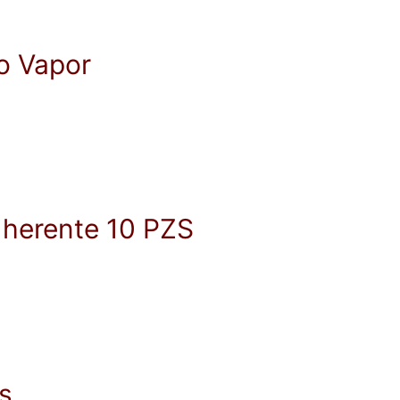
to Vapor
dherente 10 PZS
s