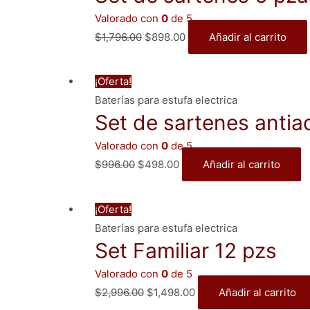
Valorado con
0
de 5
El
El
$
1,796.00
$
898.00
Añadir al carrito
precio
precio
original
actual
¡Oferta!
era:
es:
Baterías para estufa electrica
$1,796.00.
$898.00.
Set de sartenes antia
Valorado con
0
de 5
El
El
$
996.00
$
498.00
Añadir al carrito
precio
precio
original
actual
¡Oferta!
era:
es:
Baterías para estufa electrica
$996.00.
$498.00.
Set Familiar 12 pzs
Valorado con
0
de 5
El
El
$
2,996.00
$
1,498.00
Añadir al carrito