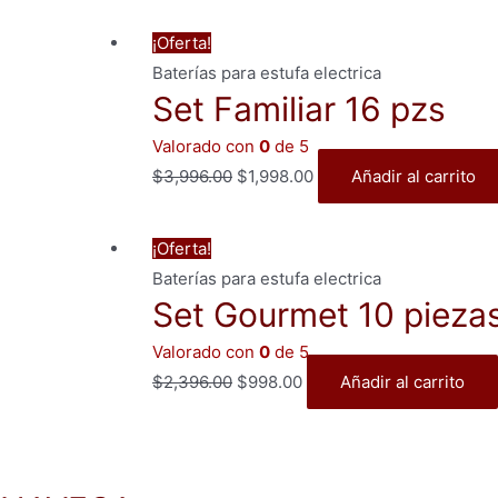
precio
precio
original
actual
¡Oferta!
era:
es:
Baterías para estufa electrica
$2,996.00.
$1,498.00.
Set Familiar 16 pzs
Valorado con
0
de 5
El
El
$
3,996.00
$
1,998.00
Añadir al carrito
precio
precio
original
actual
¡Oferta!
era:
es:
Baterías para estufa electrica
$3,996.00.
$1,998.00.
Set Gourmet 10 pieza
Valorado con
0
de 5
El
El
$
2,396.00
$
998.00
Añadir al carrito
precio
precio
original
actual
era:
es: