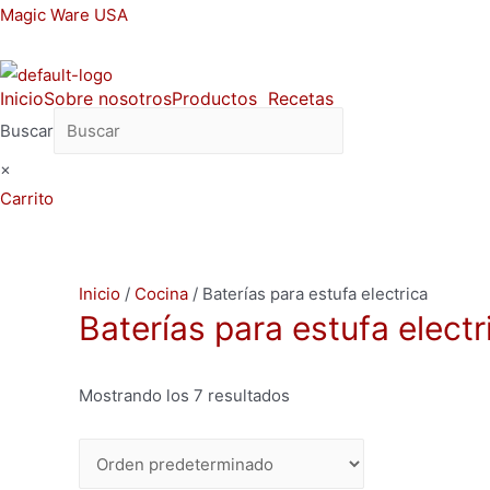
Ir
Magic Ware USA
al
contenido
Inicio
Sobre nosotros
Productos
Recetas
Buscar
×
Carrito
Inicio
/
Cocina
/ Baterías para estufa electrica
Baterías para estufa electr
Mostrando los 7 resultados