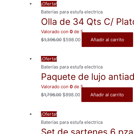
¡Oferta!
Baterías para estufa electrica
Olla de 34 Qts C/ Pla
Valorado con
0
de 5
El
El
$
1,396.00
$
598.00
Añadir al carrito
precio
precio
original
actual
¡Oferta!
era:
es:
Baterías para estufa electrica
$1,396.00.
$598.00.
Paquete de lujo antia
Valorado con
0
de 5
El
El
$
1,796.00
$
898.00
Añadir al carrito
precio
precio
original
actual
¡Oferta!
era:
es:
Baterías para estufa electrica
$1,796.00.
$898.00.
Set de sartenes 6 pza